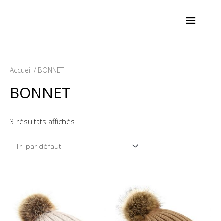
Aller
Menu
au
contenu
princi
Accueil
/ BONNET
BONNET
3 résultats affichés