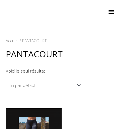
Aller
Menu
au
contenu
princi
Accueil
/ PANTACOURT
PANTACOURT
Voici le seul résultat