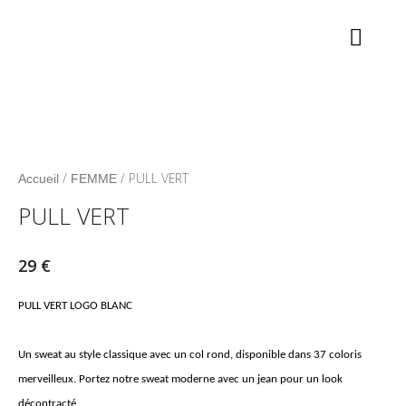
Aller
MEN
au
contenu
PRIN
/
/ PULL VERT
Accueil
FEMME
PULL VERT
29
€
PULL VERT LOGO BLANC
Un sweat au style classique avec un col rond, disponible dans 37 coloris
merveilleux. Portez notre sweat moderne avec un jean pour un look
décontracté.