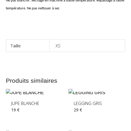
Ne pas blanchir. Séchage en machine à basse température. Repassage à faible
température. Ne pas nettoyer à sec
Taille
XS
EN RUPTURE DE
EN RUPTURE DE
Produits similaires
STOCK
STOCK
JUPE BLANCHE
LEGGING GRIS
19
€
29
€
EN RUPTURE DE
STOCK